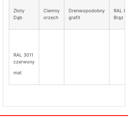
Złoty
Ciemny
Drenwopodobny
RAL 8
Dąb
orzech
grafit
Brąz 
RAL 3011
czerwony
mat