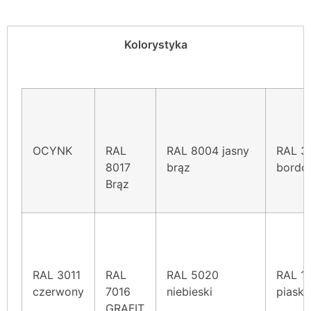
Kolorystyka
OCYNK
RAL
RAL 8004 jasny
RAL 3
8017
brąz
bordo
Brąz
RAL 3011
RAL
RAL 5020
RAL 1
czerwony
7016
niebieski
piask
GRAFIT